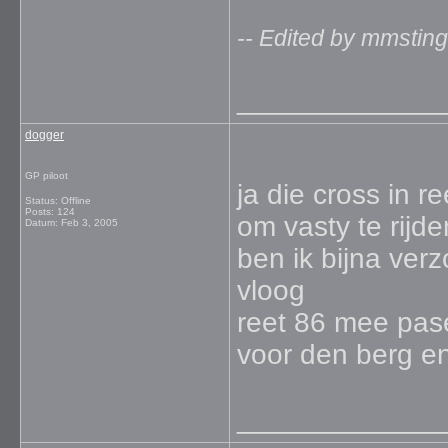
-- Edited by mmstin
_____________
dogger
GP piloot
ja die cross in 
Status: Offline
Posts: 124
om vasty te rijd
Datum:
Feb 3, 2005
ben ik bijna ver
vloog
reet 86 mee pas
voor den berg en
_____________