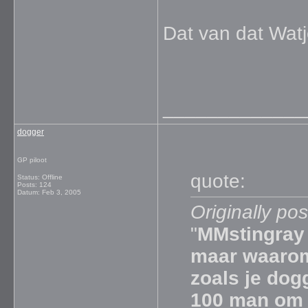
Dat van dat Watj
_____________
dogger
GP piloot
quote:
Status: Offline
Posts: 124
Datum:
Feb 3, 2005
Originally pos
"
MMstingray e
maar waaro
zoals je dog
100 man om 