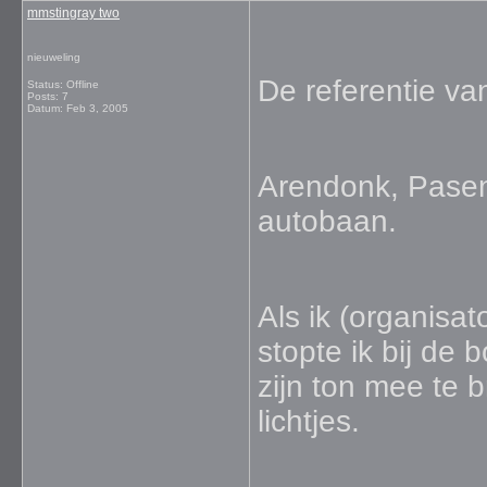
mmstingray two
nieuweling
De referentie van
Status: Offline
Posts: 7
Datum:
Feb 3, 2005
Arendonk, Pasen
autobaan.
Als ik (organisa
stopte ik bij d
zijn ton mee te 
lichtjes.