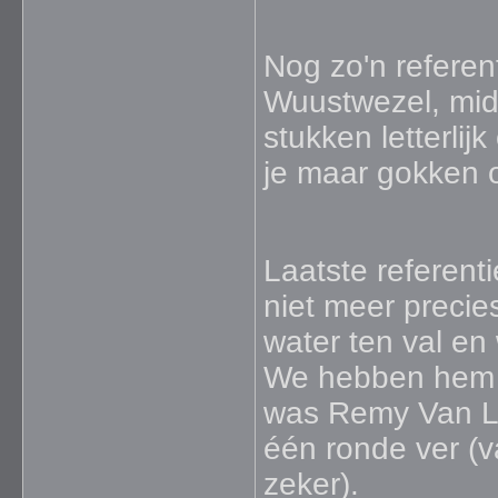
Nog zo'n referen
Wuustwezel, mid
stukken letterli
je maar gokken o
Laatste referent
niet meer precie
water ten val en
We hebben hem e
was Remy Van Lo
één ronde ver (v
zeker).