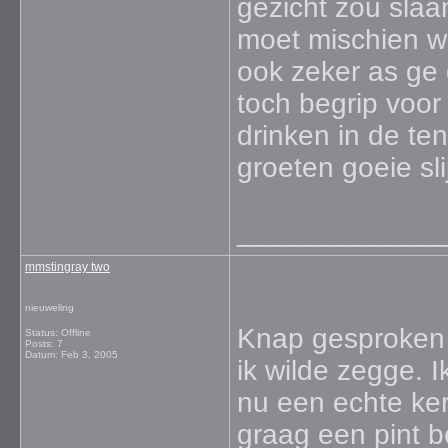
gezicht zou sla
moet mischien w
ook zeker as ge
toch begrip voor
drinken in de te
groeten goeie sli
_____________
mmstingray two
nieuweling
Knap gesproken 
Status: Offline
Posts: 7
Datum:
Feb 3, 2005
ik wilde zegge. 
nu een echte ker
graag een pint b