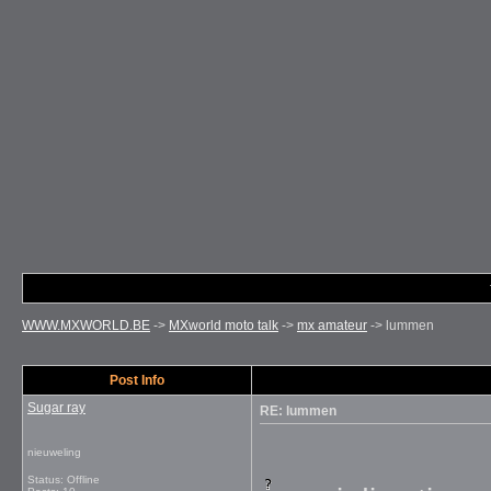
WWW.MXWORLD.BE
->
MXworld moto talk
->
mx amateur
->
lummen
Post Info
Sugar ray
RE: lummen
nieuweling
Status: Offline