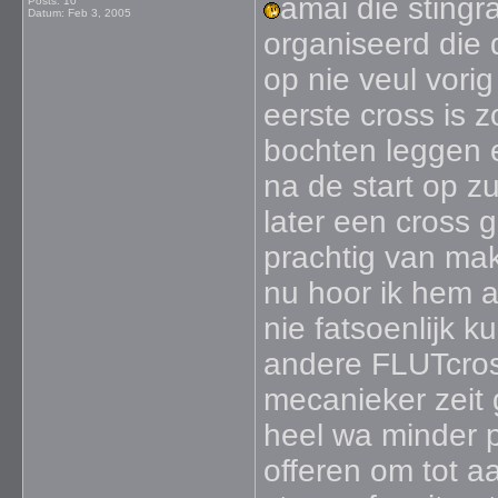
amai die stingra
Posts: 10
Datum:
Feb 3, 2005
organiseerd die
op nie veul vori
eerste cross is z
bochten leggen en
na de start op z
later een cross 
prachtig van ma
nu hoor ik hem al
nie fatsoenlijk k
andere FLUTcross
mecanieker zeit 
heel wa minder 
offeren om tot a