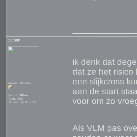
_____________
etienne
ik denk dat deg
dat ze het risico
een slijkcross k
Veteran Member
aan de start sta
Status: Offline
voor om zo vroeg 
Posts: 553
Datum:
Feb 3, 2005
Als VLM pas over