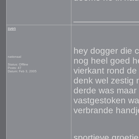
_____________
sven
hey dogger die c
nationaal
nog heel goed he
Status: Offline
vierkant rond de
Posts: 47
Datum:
Feb 3, 2005
denk wel zestig 
derde was maar 
vastgestoken wa
verbrande handj
sportieve groetj