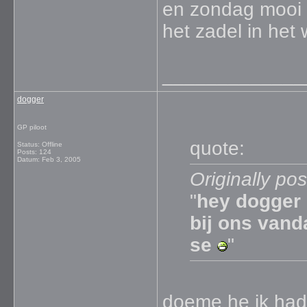
en zondag mooi 
het zadel in het 
_____________
dogger
GP piloot
quote:
Status: Offline
Posts: 124
Datum:
Feb 3, 2005
Originally pos
"
hey dogger 
bij ons vand
se
"
doeme he ik had