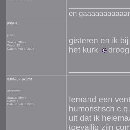
_____________
en gaaaaaaaaaaan !!
lode16
junior
gisteren en ik b
Status: Offline
Posts: 35
het kurk
droog 
Datum:
Feb 3, 2005
_____________
mmstingray two
nieuweling
Iemand een vent 
Status: Offline
Posts: 7
Datum:
Feb 3, 2005
humoristisch c.q.
uit dat ik helem
toevallig zijn co