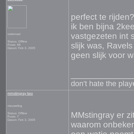
perfect te rijde
ik ben bijna 2ke
vastgezeten int s
nationaal
Status: Offline
slijk was, Ravel
Posts: 66
Datum:
Feb 3, 2005
geen slijk voor wa
_____________
don't hate the pla
mmstingray two
nieuweling
MMstingray er zi
Status: Offline
Posts: 7
Datum:
Feb 3, 2005
waarom onbeken