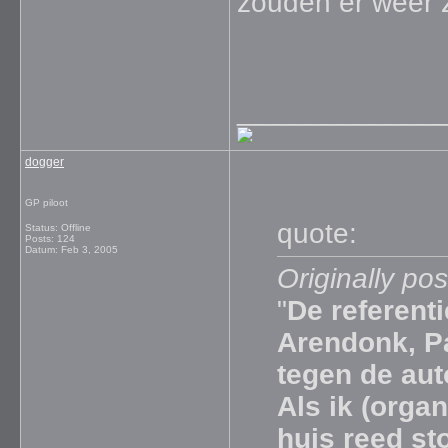
zouden er weer z
_____________
dogger
GP piloot
quote:
Status: Offline
Posts: 124
Datum:
Feb 3, 2005
Originally po
"
De referenti
Arendonk, Pa
tegen de au
Als ik (orga
huis reed st