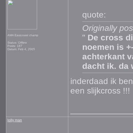
quote:
Originally po
"
De cross die
AMA Eastcoast champ
Status: Offline
noemen is +-
Posts: 187
Datum:
Feb 4, 2005
achterkant 
dacht ik. da
inderdaad ik be
een slijkcross !!!
_____________
lolly man