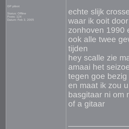
GP piloot
echte slijk cros
Status: Offline
Posts: 124
waar ik ooit doo
Datum:
Feb 3, 2005
zonhoven 1990 e
ook alle twee g
tijden
hey scalle zie ma
amaai het seizoe
tegen goe bezig
en maat ik zou u
basgitaar ni om 
of a gitaar
_____________