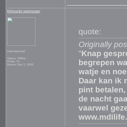
_____________
MXinactie webmaster
quote:
Originally po
"
Knap gespro
internationaal
Status: Offline
begrepen wat
Posts: 74
Datum:
Feb 3, 2005
watje en noe
Daar kan ik 
pint betalen,
de nacht gaa
vaarwel geze
www.mdilife