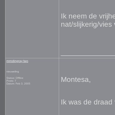
Ik neem de vrijh
nat/slijkerig/vi
_____________
mmstingray two
nieuweling
Montesa,
Status: Offline
Posts: 7
Datum:
Feb 3, 2005
Ik was de draad 