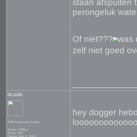
staan afspuiten 
perongeluk water
Of niet???
was d
zelf niet goed o
_____________
de scalle
hey dogger hebd
loooooooooooo
AMA Eastcoast champ
Status: Offline
Posts: 168
Datum:
Feb 3, 2005