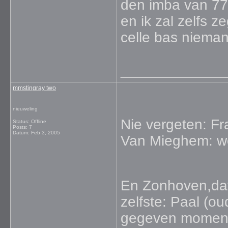
den imba van 77
en ik zal zelfs ze
celle bas niema
_____________
mmstingray two
nieuweling
Nie vergeten: Fr
Status: Offline
Posts: 7
Datum:
Feb 3, 2005
Van Mieghem: won
En Zonhoven,dat 
zelfste: Paal (o
gegeven moment