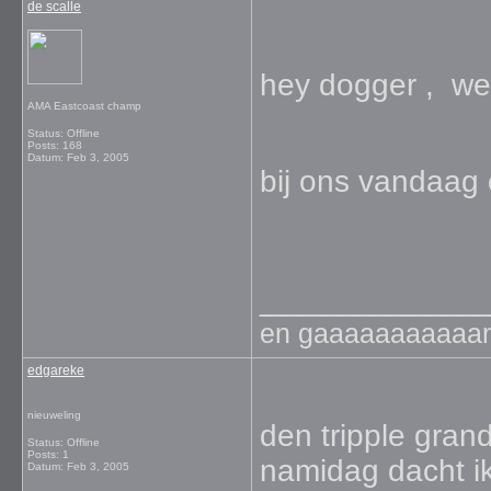
de scalle
hey dogger , we
AMA Eastcoast champ
Status: Offline
Posts: 168
Datum:
Feb 3, 2005
bij ons vandaag 
_____________
en gaaaaaaaaaaan !!
edgareke
nieuweling
den tripple gran
Status: Offline
Posts: 1
namidag dacht i
Datum:
Feb 3, 2005